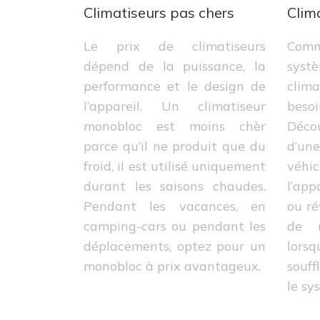
Climatiseurs pas chers
Clim
Le prix de climatiseurs
Com
dépend de la puissance, la
systè
performance et le design de
clim
l’appareil. Un climatiseur
besoi
monobloc est moins chèr
Décou
parce qu’il ne produit que du
d’u
froid, il est utilisé uniquement
véhi
durant les saisons chaudes.
l’app
Pendant les vacances, en
ou ré
camping-cars ou pendant les
de 
déplacements, optez pour un
lors
monobloc à prix avantageux.
souff
le sy