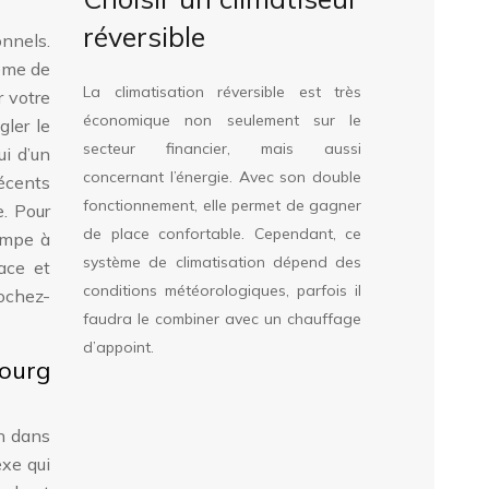
réversible
onnels.
tème de
La climatisation réversible est très
r votre
économique non seulement sur le
gler le
secteur financier, mais aussi
i d’un
concernant l’énergie. Avec son double
récents
fonctionnement, elle permet de gagner
e. Pour
de place confortable. Cependant, ce
pompe à
système de climatisation dépend des
ace et
conditions météorologiques, parfois il
ochez-
faudra le combiner avec un chauffage
d’appoint.
bourg
on dans
exe qui