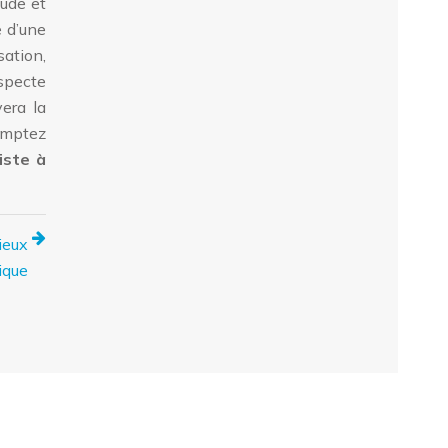
tude et
e d’une
sation,
especte
vera la
omptez
iste à
ieux
ique