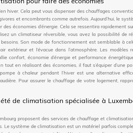
tisation pour faire des économies
qu’en hiver. Cela peut vous dispenser des chauffages conventi
givores et encombrants comme autrefois. Aujourd’hui, le sys
er des économies d’énergie. Cela se ressentira rapidement su
isez un climatiseur réversible, vous avez la possibilité de ré
s besoins. Son mode de fonctionnement est semblable à celu
l’air extérieur et l’évacue dans l’atmosphère. Les modèles 
llie confort, économie d’énergie et performance énergétiqu
n tout en réalisant des économies, il faut s’équiper d’une 
pompe à chaleur pendant l’hiver est une alternative effic
dière. Pour assurer le chauffage de votre logement, rappr
iété de climatisation spécialisée à Luxem
xembourg proposent des services de chauffage et climatisati
ises. Le système de climatisation est un matériel parfois compl