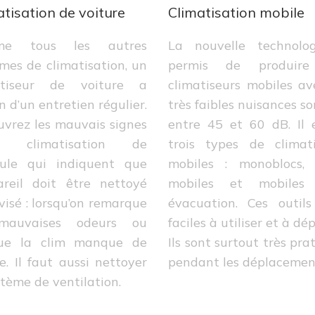
atisation de voiture
Climatisation mobile
me tous les autres
La nouvelle technolo
mes de climatisation, un
permis de produire
atiseur de voiture a
climatiseurs mobiles a
n d’un entretien régulier.
très faibles nuisances so
vrez les mauvais signes
entre 45 et 60 dB. Il 
ne climatisation de
trois types de climati
cule qui indiquent que
mobiles : monoblocs, s
areil doit être nettoyé
mobiles et mobiles
visé : lorsqu’on remarque
évacuation. Ces outils
mauvaises odeurs ou
faciles à utiliser et à dép
que la clim manque de
Ils sont surtout très pra
le. Il faut aussi nettoyer
pendant les déplacemen
stème de ventilation.